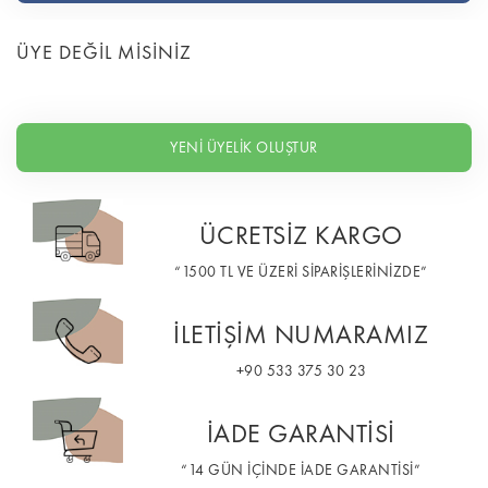
ÜYE DEĞİL MİSİNİZ
YENİ ÜYELİK OLUŞTUR
ÜCRETSİZ KARGO
“1500 TL VE ÜZERİ SİPARİŞLERİNİZDE”
İLETİŞİM NUMARAMIZ
+90 533 375 30 23
İADE GARANTİSİ
“14 GÜN İÇİNDE İADE GARANTİSİ”