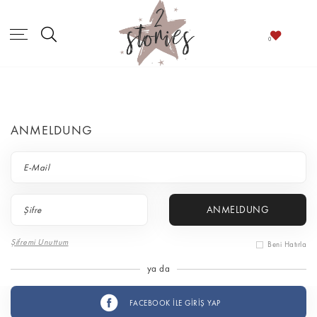
ANMELDUNG
ANMELDUNG
Şifremi Unuttum
Beni Hatırla
ya da
FACEBOOK İLE GİRİŞ YAP