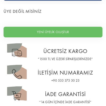
ÜYE DEĞİL MİSİNİZ
YENİ ÜYELİK OLUŞTUR
ÜCRETSİZ KARGO
“1500 TL VE ÜZERİ SİPARİŞLERİNİZDE”
İLETİŞİM NUMARAMIZ
+90 533 375 30 23
İADE GARANTİSİ
“14 GÜN İÇİNDE İADE GARANTİSİ”