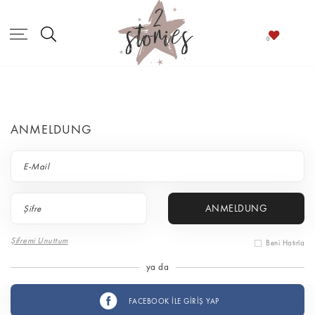
ANMELDUNG
ANMELDUNG
Şifremi Unuttum
Beni Hatırla
ya da
FACEBOOK İLE GİRİŞ YAP