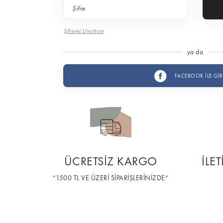
Şifremi Unuttum
ya da
FACEBOOK İLE GİR
ÜCRETSİZ KARGO
İLE
“1500 TL VE ÜZERİ SİPARİŞLERİNİZDE”