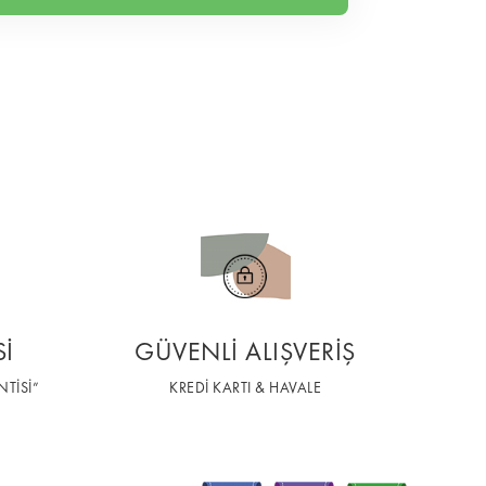
Sİ
GÜVENLİ ALIŞVERİŞ
TİSİ”
KREDİ KARTI & HAVALE