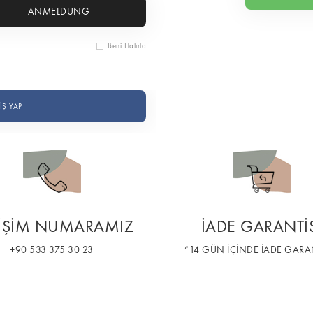
ANMELDUNG
Beni Hatırla
İŞ YAP
TİŞİM NUMARAMIZ
İADE GARANTİ
+90 533 375 30 23
“14 GÜN İÇİNDE İADE GARAN