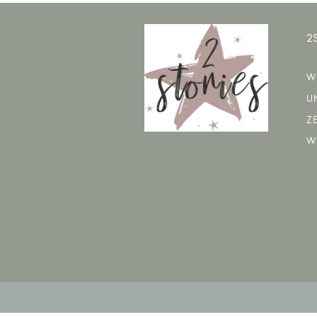
2
W
U
ZE
WE