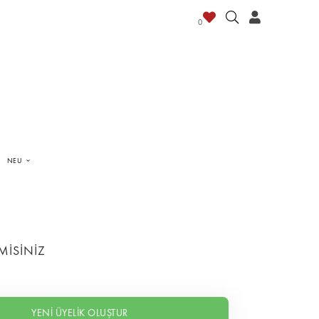
0
NEU
MİSİNİZ
YENİ ÜYELİK OLUŞTUR